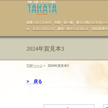
紙業へのこだわり
印刷
花一輪
香りと紙のコラボレー
ル
トランプビンゴ
屋内・外ディスプレイ
2022花
2024年賀見本3
TOPページ
>
2024年賀見本3
> 戻る