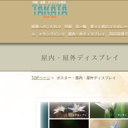
紙業へのこだわり
印刷
花一輪
香りと紙のコラボレー
ル
トランプビンゴ
屋内・外ディスプレイ
2022花
TOPページ
>
ポスター・屋内・屋外ディスプレイ